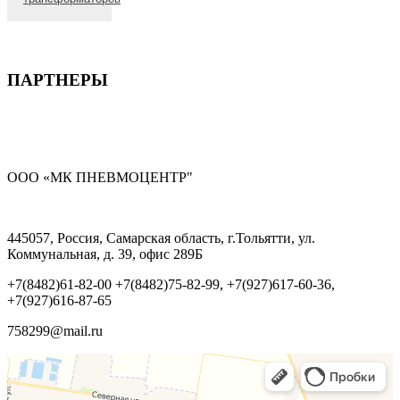
Пневмодроссели
зажимы
фитинги,
/ обратные
(аксессуары)
муфты
клапаны
Hydraulic
Clamp
Гидравлика
Клапаны /
Accessories
ATOS
ПАРТНЕРЫ
Фильтры
Колокола,
Пневмоцилиндры
муфты,
заливные
Резьбовые
горловины,
соединения
теплообменники,
ООО «МК ПНЕВМОЦЕНТР"
/ трубки
фильтры
OMT
Контрольно-
измерительная
Фильтры
445057, Россия, Самарская область, г.Тольятти, ул.
аппаратура
возвратной
Коммунальная, д. 39, офис 289Б
магистрали
Вакуумное
+7(8482)61-82-00 +7(8482)75-82-99, +7(927)617-60-36,
оборудование
+7(927)616-87-65
Оборудование
758299@mail.ru
для смазки
и обдува