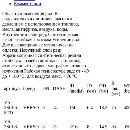
Комментарии
Область применения рвд: В
гидравлических линиях с высоким
давлением с использованием топлива,
масла, антифриза, воздуха, воды.
Внутренний слой рвд: Синтетическая
резина стойкая к маслам Усиление рвд:
Две высокопрочные металлические
оплетки Наружный слой рвд:
Абразивостойкая синтетическая резина
стойкая к воздействию масла, топлива,
атмосферных осадков, ультрафиолетового
излучения Рабочая температура рвд: от - 40
до + 100 ºС, для воздуха макс. + 70 ºС
R
ID
ID
OD
W
артикул
бренд
DN
DASH
min
(дюйм)
(мм)
(мм)
(ba
(мм)
VS-
2SC06-
VERSO
6
-4
1/4
6.4
13.2
75
40
STD
VS-
2SC08-
VERSO
8
-5
5/16
8
14.5
85
35