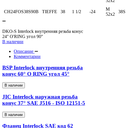
52х2
М
CH24FOS38S90B
TIEFFE
38
1 1/2
-24
38S
52х2
DKO-S Interlock внутренняя резьба конус
24° O'RING угол 90°
В наличии
Описание
Комментарии
BSP Interlock внутренняя резьба
конус 60° O RING угол 45°
В наличии
JIC Interlock наружная резьба
конус 37° SAE J516 - ISO 12151-5
В наличии
Фланец Interlock SAE код 62