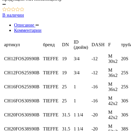
В наличии
Описание
Комментарии
ID
артикул
бренд
DN
DASH
F
труб
(дюйм)
М
CH12FOS20S90B
TIEFFE
19
3/4
-12
20S
30х2
М
CH12FOS25S90B
TIEFFE
19
3/4
-12
25S
36х2
М
CH16FOS25S90B
TIEFFE
25
1
-16
25S
36х2
М
CH16FOS30S90B
TIEFFE
25
1
-16
30S
42х2
М
CH20FOS30S90B
TIEFFE
31.5
1 1/4
-20
30S
42х2
М
CH20FOS38S90B
TIEFFE
31.5
1 1/4
-20
38S