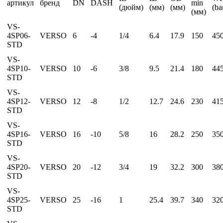
артикул
бренд
DN
DASH
min
(дюйм)
(мм)
(мм)
(ba
(мм)
VS-
4SP06-
VERSO
6
-4
1/4
6.4
17.9
150
45
STD
VS-
4SP10-
VERSO
10
-6
3/8
9.5
21.4
180
44
STD
VS-
4SP12-
VERSO
12
-8
1/2
12.7
24.6
230
41
STD
VS-
4SP16-
VERSO
16
-10
5/8
16
28.2
250
35
STD
VS-
4SP20-
VERSO
20
-12
3/4
19
32.2
300
38
STD
VS-
4SP25-
VERSO
25
-16
1
25.4
39.7
340
32
STD