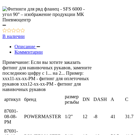
В наличии
Описание
Комментарии
Примечание: Если вы хотите заказать
фитинг для навивочных рукавов, замените
последнюю цифру с 1... на 2... Пример:
xxx11-xx-xx-PM - фитинг для оплеточных
рукавов xxx12-xx-xx-PM - фитинг для
навивочных рукавов
размер
артикул
бренд
DN
DASH
A
C
резьбы
87691-
08-08-
POWERMASTER
1/2"
12
-8
41
31.7
PM
87691-