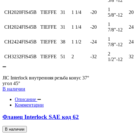
5/8"-12
1
CH2020FIS45B
TIEFFE
31
1 1/4
-20
20
5/8"-12
1
CH2024FIS45B
TIEFFE
31
1 1/4
-20
24
7/8"-12
1
CH2424FIS45B
TIEFFE
38
1 1/2
-24
24
7/8"-12
2
CH3232FIS45B
TIEFFE
51
2
-32
32
1/2"-12
JIC Interlock внутренняя резьба конус 37°
угол 45°
В наличии
Описание
Комментарии
Фланец Interlock SAE код 62
В наличии