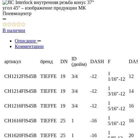
В наличии
Описание
Комментарии
ID
артикул
бренд
DN
DASH
F
DA
(дюйм)
1
CH1212FIS45B
TIEFFE
19
3/4
-12
12
1/16"-12
1
CH1214FIS45B
TIEFFE
19
3/4
-12
14
3/16"-12
1
CH1216FIS45B
TIEFFE
19
3/4
-12
16
5/16"-12
1
CH1616FIS45B
TIEFFE
25
1
-16
16
5/16"-12
1
CH1620FIS45B
TIEFFE
25
1
-16
20