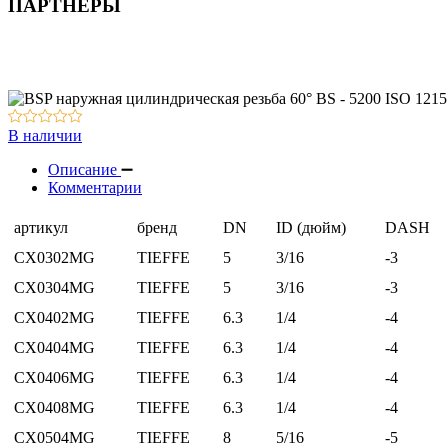
ПАРТНЕРЫ
Резьбовые соединения / трубки
Контрольно-измерительная аппаратура
Вакуумное оборудование
Оборудование для смазки и обдува
В наличии
Описание
Комментарии
артикул
бренд
DN
ID (дюйм)
DASH
CX0302MG
TIEFFE
5
3/16
-3
CX0304MG
TIEFFE
5
3/16
-3
CX0402MG
TIEFFE
6.3
1/4
-4
CX0404MG
TIEFFE
6.3
1/4
-4
CX0406MG
TIEFFE
6.3
1/4
-4
CX0408MG
TIEFFE
6.3
1/4
-4
CX0504MG
TIEFFE
8
5/16
-5