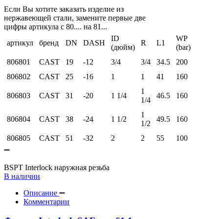
Если Вы хотите заказать изделие из
нержавеющей стали, замените первые две
цифры артикула с 80.... на 81...
ID
WP
артикул
бренд
DN
DASH
R
L1
(дюйм)
(bar)
806801
CAST
19
-12
3/4
3/4
34.5
200
806802
CAST
25
-16
1
1
41
160
1
806803
CAST
31
-20
1 1/4
46.5
160
1/4
1
806804
CAST
38
-24
1 1/2
49.5
160
1/2
806805
CAST
51
-32
2
2
55
100
BSPT Interlock наружная резьба
В наличии
Описание
Комментарии