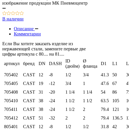
В наличии
Описание
Комментарии
Если Вы хотите заказать изделие из
нержавеющей стали, замените первые две
цифры артикула с 80.... на 81....
ID
Ø
артикул
бренд
DN
DASH
D1
L1
L
(дюйм)
фланца
705402
CAST
12
-8
1/2
3/4
41.3
50
3
705405
CAST
19
-12
3/4
1
47.6
67
4
705408
CAST
31
-20
1 1/4
1 1/4
54
86
7
705410
CAST
38
-24
1 1/2
1 1/2
63.5
105
1
705411
CAST
38
-24
1 1/2
2
79.4
121
1
705412
CAST
51
-32
2
2
79.4
136.5
1
805401
CAST
12
-8
1/2
1/2
31.8
42
3