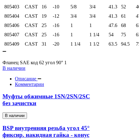
805403
CAST
16
-10
5/8
3/4
41.3
52
4
805404
CAST
19
-12
3/4
3/4
41.3
61
4
805406
CAST
25
-16
1
1
47.6
68
6
805407
CAST
25
-16
1
1 1/4
54
75
6
805409
CAST
31
-20
1 1/4
1 1/2
63.5
94.5
7
Фланец SAE код 62 угол 90° 1
В наличии
Описание
Комментарии
Муфты обжимные 1SN/2SN/2SC
без зачистки
В наличии
BSP внутренняя резьба угол 45°
фиксир. накидная гайка - конус