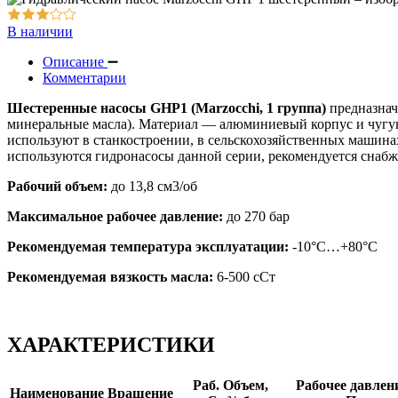
Оборудование для смазки и обдува
В наличии
Описание
Комментарии
Шестеренные насосы GHP1 (Marzocchi, 1 группа)
предназнач
минеральные масла). Материал — алюминиевый корпус и чугу
используют в станкостроении, в сельскохозяйственных машинах
используются гидронасосы данной серии, рекомендуется снаб
Рабочий объем:
до 13,8 см
3
/об
Максимальное рабочее давление:
до 270 бар
Рекомендуемая температура эксплуатации:
-10°С…+80°С
Рекомендуемая вязкость масла:
6-500 сСт
ХАРАКТЕРИСТИКИ
Раб. Объем,
Рабочее давлени
Наименование
Вращение