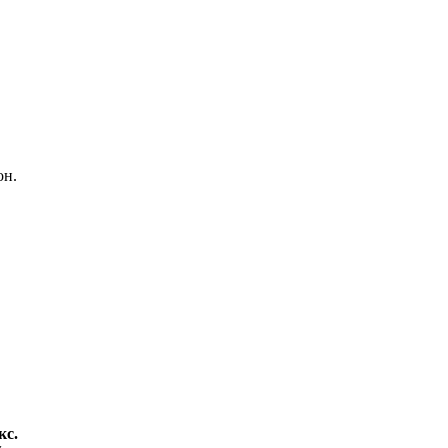
он.
кс.