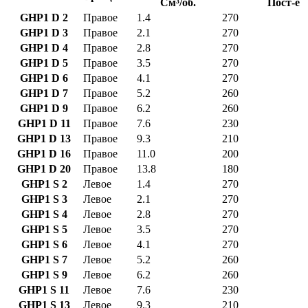
См³/об.
Пост-е
GHP1 D 2
Правое
1.4
270
GHP1 D 3
Правое
2.1
270
GHP1 D 4
Правое
2.8
270
GHP1 D 5
Правое
3.5
270
GHP1 D 6
Правое
4.1
270
GHP1 D 7
Правое
5.2
260
GHP1 D 9
Правое
6.2
260
GHP1 D 11
Правое
7.6
230
GHP1 D 13
Правое
9.3
210
GHP1 D 16
Правое
11.0
200
GHP1 D 20
Правое
13.8
180
GHP1 S 2
Левое
1.4
270
GHP1 S 3
Левое
2.1
270
GHP1 S 4
Левое
2.8
270
GHP1 S 5
Левое
3.5
270
GHP1 S 6
Левое
4.1
270
GHP1 S 7
Левое
5.2
260
GHP1 S 9
Левое
6.2
260
GHP1 S 11
Левое
7.6
230
GHP1 S 13
Левое
9.3
210