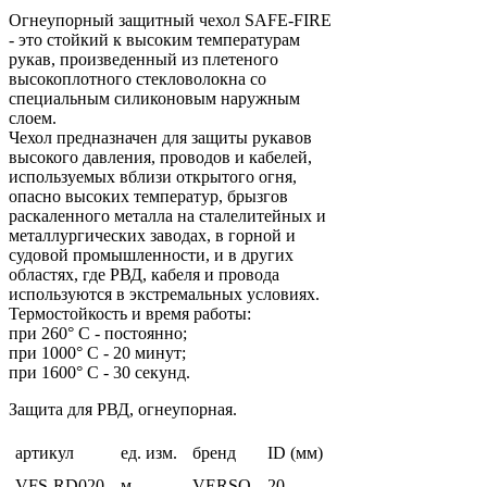
Огнеупорный защитный чехол SAFE-FIRE
- это стойкий к высоким температурам
рукав, произведенный из плетеного
высокоплотного стекловолокна со
специальным силиконовым наружным
слоем.
Чехол предназначен для защиты рукавов
высокого давления, проводов и кабелей,
используемых вблизи открытого огня,
опасно высоких температур, брызгов
раскаленного металла на сталелитейных и
металлургических заводах, в горной и
судовой промышленности, и в других
областях, где РВД, кабеля и провода
используются в экстремальных условиях.
Термостойкость и время работы:
при 260° C - постоянно;
при 1000° C - 20 минут;
при 1600° C - 30 секунд.
Защита для РВД, огнеупорная.
артикул
ед. изм.
бренд
ID (мм)
VFS-RD020
м
VERSO
20