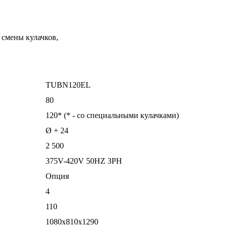
 смены кулачков,
TUBN120EL
80
120* (* - со специальными кулачками)
Ø + 24
2 500
375V-420V 50HZ 3PH
Опция
4
110
1080x810x1290