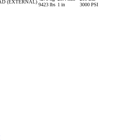
AD (EXTERNAL)
9423 lbs
1 in
3000 PSI
M