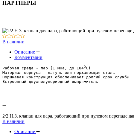
ПАРТНЕРЫ
Резьбовые соединения / трубки
Контрольно-измерительная аппаратура
Вакуумное оборудование
Оборудование для смазки и обдува
В наличии
Описание
Комментарии
0
Рабочая среда - пар (1 МПа, до 184
С)
Материал корпуса - латунь или нержавеющая сталь
Поршневая конструкция обеспечивает долгий срок службы
Встроенный двухполупериодный выпрямитель
2/2 Н.З. клапан для пара, работающий при нулевом перепаде д
В наличии
Описание