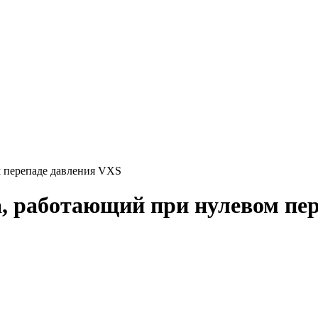
м перепаде давления VXS
ра, работающий при нулевом пе