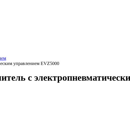
ием
ическим управлением EVZ5000
елитель с электропневматичес