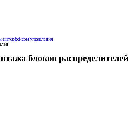
м интерфейсом управления
елей
нтажа блоков распределителе