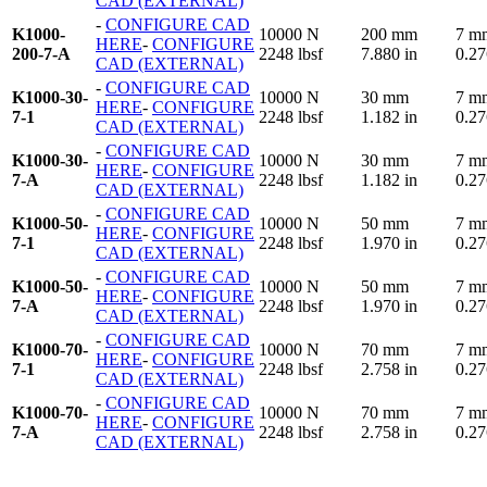
CAD (EXTERNAL)
-
CONFIGURE CAD
K1000-
10000 N
200 mm
7 m
HERE
-
CONFIGURE
200-7-A
2248 lbsf
7.880 in
0.27
CAD (EXTERNAL)
-
CONFIGURE CAD
K1000-30-
10000 N
30 mm
7 m
HERE
-
CONFIGURE
7-1
2248 lbsf
1.182 in
0.27
CAD (EXTERNAL)
-
CONFIGURE CAD
K1000-30-
10000 N
30 mm
7 m
HERE
-
CONFIGURE
7-A
2248 lbsf
1.182 in
0.27
CAD (EXTERNAL)
-
CONFIGURE CAD
K1000-50-
10000 N
50 mm
7 m
HERE
-
CONFIGURE
7-1
2248 lbsf
1.970 in
0.27
CAD (EXTERNAL)
-
CONFIGURE CAD
K1000-50-
10000 N
50 mm
7 m
HERE
-
CONFIGURE
7-A
2248 lbsf
1.970 in
0.27
CAD (EXTERNAL)
-
CONFIGURE CAD
K1000-70-
10000 N
70 mm
7 m
HERE
-
CONFIGURE
7-1
2248 lbsf
2.758 in
0.27
CAD (EXTERNAL)
-
CONFIGURE CAD
K1000-70-
10000 N
70 mm
7 m
HERE
-
CONFIGURE
7-A
2248 lbsf
2.758 in
0.27
CAD (EXTERNAL)