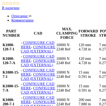
В наличии
Описание
Комментарии
MAX.
PART
FORWARD
PO
CAD
CLAMPING
NUMBER
STROKE
ST
FORCE
-
CONFIGURE CAD
K1000-
10000 N
120 mm
7 m
HERE
-
CONFIGURE
120-7-1
2248 lbsf
4.728 in
0.27
CAD (EXTERNAL)
-
CONFIGURE CAD
K1000-
10000 N
120 mm
7 m
HERE
-
CONFIGURE
120-7-A
2248 lbsf
4.728 in
0.27
CAD (EXTERNAL)
-
CONFIGURE CAD
K1000-15-
10000 N
15 mm
7 m
HERE
-
CONFIGURE
7-1
2248 lbsf
0.591 in
0.27
CAD (EXTERNAL)
-
CONFIGURE CAD
K1000-15-
10000 N
15 mm
7 m
HERE
-
CONFIGURE
7-A
2248 lbsf
0.591 in
0.27
CAD (EXTERNAL)
-
CONFIGURE CAD
K1000-
10000 N
200 mm
7 m
HERE
-
CONFIGURE
200-7-1
2248 lbsf
7.880 in
0.27