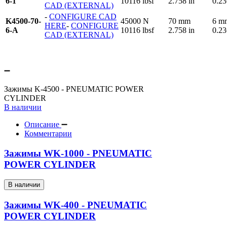
6-1
10116 lbsf
2.758 in
0.23
CAD (EXTERNAL)
-
CONFIGURE CAD
K4500-70-
45000 N
70 mm
6 m
HERE
-
CONFIGURE
6-A
10116 lbsf
2.758 in
0.23
CAD (EXTERNAL)
Зажимы K-4500 - PNEUMATIC POWER
CYLINDER
В наличии
Описание
Комментарии
Зажимы WK-1000 - PNEUMATIC
POWER CYLINDER
В наличии
Зажимы WK-400 - PNEUMATIC
POWER CYLINDER