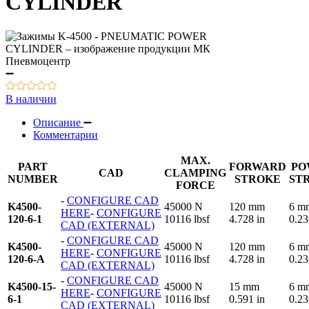
CYLINDER
В наличии
Описание
Комментарии
MAX.
PART
FORWARD
PO
CAD
CLAMPING
NUMBER
STROKE
ST
FORCE
-
CONFIGURE CAD
K4500-
45000 N
120 mm
6 m
HERE
-
CONFIGURE
120-6-1
10116 lbsf
4.728 in
0.23
CAD (EXTERNAL)
-
CONFIGURE CAD
K4500-
45000 N
120 mm
6 m
HERE
-
CONFIGURE
120-6-A
10116 lbsf
4.728 in
0.23
CAD (EXTERNAL)
-
CONFIGURE CAD
K4500-15-
45000 N
15 mm
6 m
HERE
-
CONFIGURE
6-1
10116 lbsf
0.591 in
0.23
CAD (EXTERNAL)