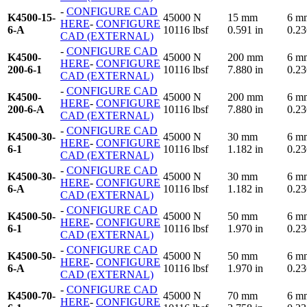
-
CONFIGURE CAD
K4500-15-
45000 N
15 mm
6 m
HERE
-
CONFIGURE
6-A
10116 lbsf
0.591 in
0.23
CAD (EXTERNAL)
-
CONFIGURE CAD
K4500-
45000 N
200 mm
6 m
HERE
-
CONFIGURE
200-6-1
10116 lbsf
7.880 in
0.23
CAD (EXTERNAL)
-
CONFIGURE CAD
K4500-
45000 N
200 mm
6 m
HERE
-
CONFIGURE
200-6-A
10116 lbsf
7.880 in
0.23
CAD (EXTERNAL)
-
CONFIGURE CAD
K4500-30-
45000 N
30 mm
6 m
HERE
-
CONFIGURE
6-1
10116 lbsf
1.182 in
0.23
CAD (EXTERNAL)
-
CONFIGURE CAD
K4500-30-
45000 N
30 mm
6 m
HERE
-
CONFIGURE
6-A
10116 lbsf
1.182 in
0.23
CAD (EXTERNAL)
-
CONFIGURE CAD
K4500-50-
45000 N
50 mm
6 m
HERE
-
CONFIGURE
6-1
10116 lbsf
1.970 in
0.23
CAD (EXTERNAL)
-
CONFIGURE CAD
K4500-50-
45000 N
50 mm
6 m
HERE
-
CONFIGURE
6-A
10116 lbsf
1.970 in
0.23
CAD (EXTERNAL)
-
CONFIGURE CAD
K4500-70-
45000 N
70 mm
6 m
HERE
-
CONFIGURE