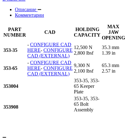
Описание
Комментарии
MAX
PART
HOLDING
CAD
JAW
NUMBER
CAPACITY
OPENING
-
CONFIGURE CAD
12,500 N
35.3 mm
353-35
HERE
-
CONFIGURE
2,800 lbsf
1.39 in
CAD (EXTERNAL)
-
CONFIGURE CAD
9,300 N
65.3 mm
353-65
HERE
-
CONFIGURE
2,100 lbsf
2.57 in
CAD (EXTERNAL)
353-35, 353-
353004
65 Keeper
Plate
353-35, 353-
65 Bolt
353908
Assembly