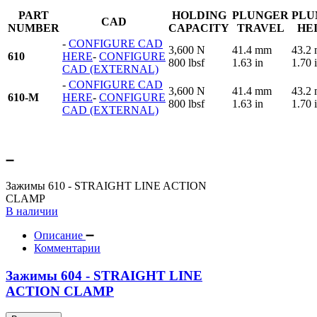
PART
HOLDING
PLUNGER
PLU
CAD
NUMBER
CAPACITY
TRAVEL
HE
-
CONFIGURE CAD
3,600 N
41.4 mm
43.2
610
HERE
-
CONFIGURE
800 lbsf
1.63 in
1.70 
CAD (EXTERNAL)
-
CONFIGURE CAD
3,600 N
41.4 mm
43.2
610-M
HERE
-
CONFIGURE
800 lbsf
1.63 in
1.70 
CAD (EXTERNAL)
Зажимы 610 - STRAIGHT LINE ACTION
CLAMP
В наличии
Описание
Комментарии
Зажимы 604 - STRAIGHT LINE
ACTION CLAMP