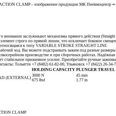
внимания заслуживают механизмы прямого действия (Straight
 элемент строго по прямой линии, что исключает боковое смеще
45, относящаяся к типу VARIABLE STROKE STRAIGHT LINE
очий ход. Вы можете подстраивать зажим под разные размеры
мелкосерийном производстве и при сборочных работах. Надёжная
ет стабильное прижимное усилие. Приобретайте ручные зажимы
кты: Тольятти +7 (8482) 61-82-00, Ульяновск +7 (8422) 26-34-7
HOLDING CAPACITY
PLUNGER TRAVEL
3000 N
45 mm
AD (EXTERNAL)
675 lbsf
1.77 in
ACTION CLAMP