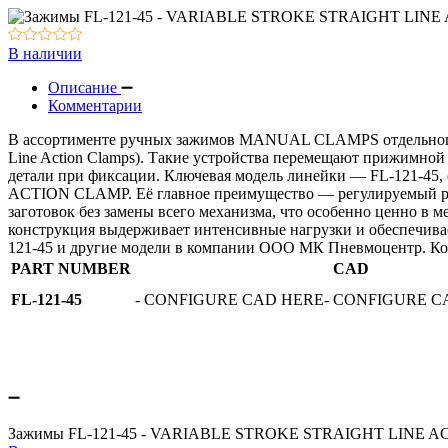
Вакуумное оборудование
Оборудование для смазки и обдува
В наличии
Описание
Комментарии
В ассортименте ручных зажимов MANUAL CLAMPS отдельного 
Line Action Clamps). Такие устройства перемещают прижимной
детали при фиксации. Ключевая модель линейки — FL-121-
ACTION CLAMP. Её главное преимущество — регулируемый раб
заготовок без замены всего механизма, что особенно ценно в 
конструкция выдерживает интенсивные нагрузки и обеспечива
121-45 и другие модели в компании ООО МК Пневмоцентр. Конта
PART NUMBER
CAD
FL-121-45
- CONFIGURE CAD HERE- CONFIGURE C
Зажимы FL-121-45 - VARIABLE STROKE STRAIGHT LINE 