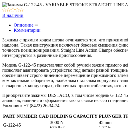
Вакуумное оборудование
Оборудование для смазки и обдува
В наличии
Описание
Комментарии
Зажимы с прямым ходом штока отличаются тем, что прижимной
наклона. Такая конструкция исключает боковые смещения фикс
точность позиционирования. Straight Line Action Clamps обесп
интегрируются в различные приспособления.
Модель G-122-45 представляет собой ручной зажим прямого де
позволяет адаптировать устройство под детали разной толщин
обеспечивает строго линейное перемещение прижимного элемен
компактными габаритами, надёжным стальным корпусом с за
в сварочных кондукторах, сборочных приспособлениях, испыт
Приобретайте зажимы DESTACO, в том числе модель G-122-4
аналогов, наличия и оформления заказа свяжитесь со специалис
Ульяновск +7 (8422) 26-34-74.
PART NUMBER
CAD
HOLDING CAPACITY
PLUNGER T
3000 N
45 mm
G-122-45
675 lbsf
1.77 in