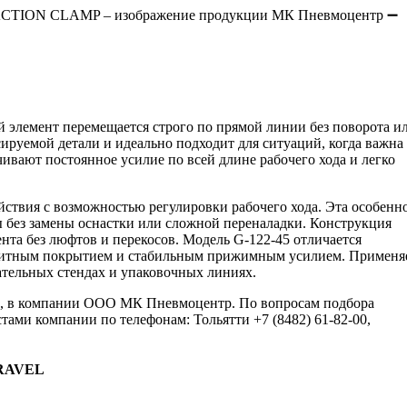
 элемент перемещается строго по прямой линии без поворота и
ируемой детали и идеально подходит для ситуаций, когда важна
ечивают постоянное усилие по всей длине рабочего хода и легко
йствия с возможностью регулировки рабочего хода. Эта особенн
ы без замены оснастки или сложной переналадки. Конструкция
та без люфтов и перекосов. Модель G-122-45 отличается
щитным покрытием и стабильным прижимным усилием. Применя
ательных стендах и упаковочных линиях.
5, в компании ООО МК Пневмоцентр. По вопросам подбора
тами компании по телефонам: Тольятти +7 (8482) 61-82-00,
RAVEL