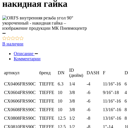
накидная гайка
В наличии
Описание
Комментарии
ID
артикул
бренд
DN
DASH
F
D
(дюйм)
CX0406FRS90C
TIEFFE
6.3
1/4
-4
11/16"-16
6
CX0604FRS90С
TIEFFE
10
3/8
-6
9/16"-18
4
CX0606FRS90C
TIEFFE
10
3/8
-6
11/16"-16
6
CX0608FRS90C
TIEFFE
10
3/8
-6
13/16"-16
8
CX0808FRS90C
TIEFFE
12.5
1/2
-8
13/16"-16
8
CX0810FRS90C
TIEFFE
12.5
1/2
-8
1"-14
1