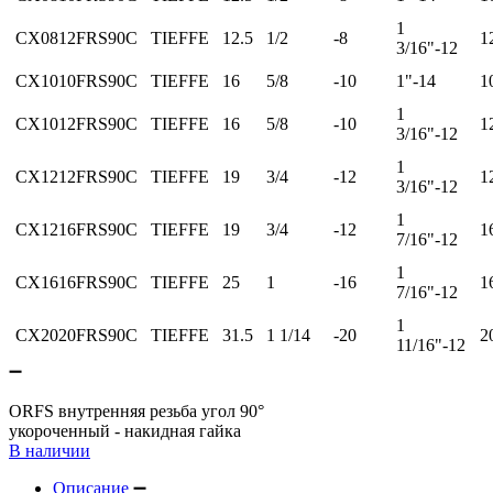
1
CX0812FRS90C
TIEFFE
12.5
1/2
-8
1
3/16"-12
CX1010FRS90C
TIEFFE
16
5/8
-10
1"-14
1
1
CX1012FRS90C
TIEFFE
16
5/8
-10
1
3/16"-12
1
CX1212FRS90C
TIEFFE
19
3/4
-12
1
3/16"-12
1
CX1216FRS90C
TIEFFE
19
3/4
-12
1
7/16"-12
1
CX1616FRS90C
TIEFFE
25
1
-16
1
7/16"-12
1
CX2020FRS90C
TIEFFE
31.5
1 1/14
-20
2
11/16"-12
ORFS внутренняя резьба угол 90°
укороченный - накидная гайка
В наличии
Описание