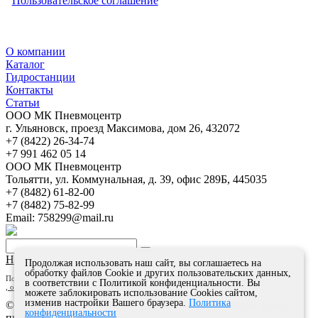
Пользовательское соглашение
О компании
Каталог
Гидростанции
Контакты
Статьи
ООО МК Пневмоцентр
г. Ульяновск
,
проезд Максимова, дом 26
,
432072
+7 (8422) 26-34-74
+7 991 462 05 14
ООО МК Пневмоцентр
Тольятти
,
ул. Коммунальная, д. 39, офис 289Б
,
445035
+7 (8482) 61-82-00
+7 (8482) 75-82-99
Email:
758299@mail.ru
Наверх
Продолжая использовать наш сайт, вы соглашаетесь на
обработку файлов Сookie и других пользовательских данных,
Пользуясь сайтом, я даю согласие
на обработку своих персональных данных
,
в соответствии с Политикой конфиденциальности. Вы
, ознакомлен с политикой конфиденциальности
.
можете заблокировать использование Cookies сайтом,
изменив настройки Вашего браузера.
Политика
© 2026 ООО МК ПНЕВМОЦЕНТР - официальный дилер
конфиденциальности
пневматики и гидравлики