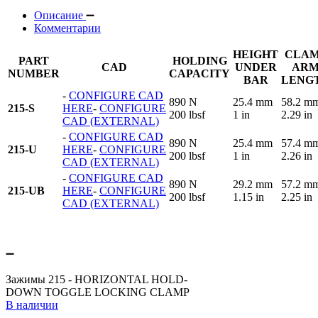
Описание
Комментарии
HEIGHT
CLA
PART
HOLDING
CAD
UNDER
AR
NUMBER
CAPACITY
BAR
LENG
-
CONFIGURE CAD
890 N
25.4 mm
58.2 m
215-S
HERE
-
CONFIGURE
200 lbsf
1 in
2.29 in
CAD (EXTERNAL)
-
CONFIGURE CAD
890 N
25.4 mm
57.4 m
215-U
HERE
-
CONFIGURE
200 lbsf
1 in
2.26 in
CAD (EXTERNAL)
-
CONFIGURE CAD
890 N
29.2 mm
57.2 m
215-UB
HERE
-
CONFIGURE
200 lbsf
1.15 in
2.25 in
CAD (EXTERNAL)
Зажимы 215 - HORIZONTAL HOLD-
DOWN TOGGLE LOCKING CLAMP
В наличии