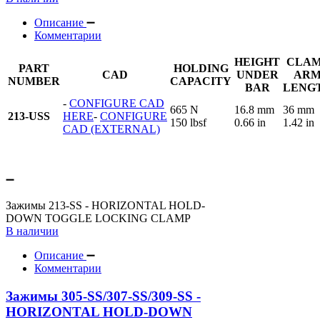
Описание
Комментарии
HEIGHT
CLA
PART
HOLDING
CAD
UNDER
AR
NUMBER
CAPACITY
BAR
LENG
-
CONFIGURE CAD
665 N
16.8 mm
36 mm
213-USS
HERE
-
CONFIGURE
150 lbsf
0.66 in
1.42 in
CAD (EXTERNAL)
Зажимы 213-SS - HORIZONTAL HOLD-
DOWN TOGGLE LOCKING CLAMP
В наличии
Описание
Комментарии
Зажимы 305-SS/307-SS/309-SS -
HORIZONTAL HOLD-DOWN